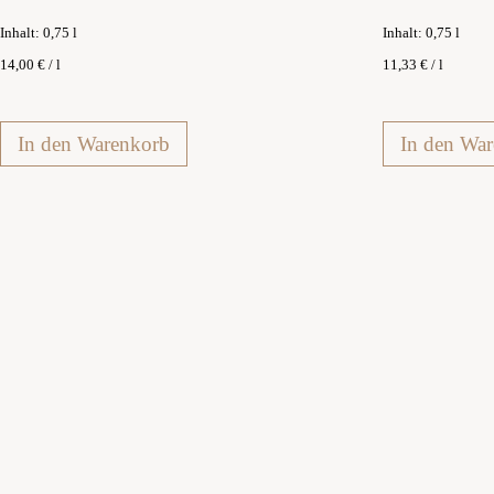
Inhalt: 0,75
l
Inhalt: 0,75
l
14,00
€
/
l
11,33
€
/
l
In den Warenkorb
In den Wa