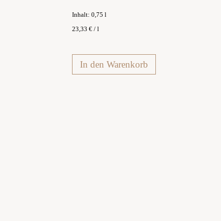
Inhalt: 0,75
l
23,33
€
/
l
In den Warenkorb