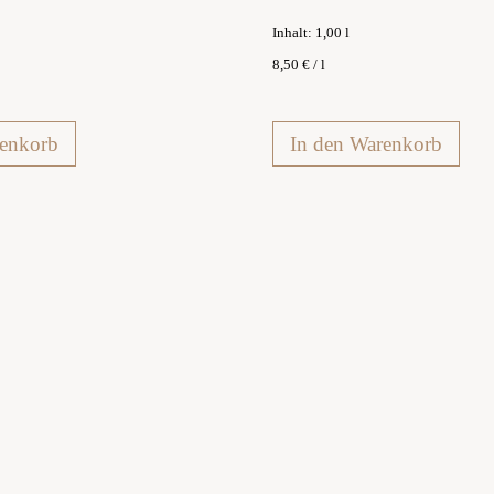
Inhalt: 1,00
l
8,50
€
/
l
renkorb
In den Warenkorb