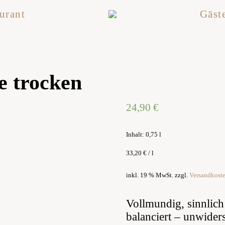
urant
Gäst
e trocken
24,90
€
Inhalt: 0,75
l
33,20
€
/
l
inkl. 19 % MwSt.
zzgl.
Versandkost
Vollmundig, sinnlich
balanciert – unwider