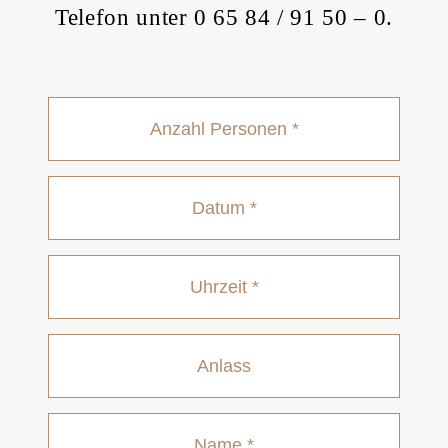
Telefon unter 0 65 84 / 91 50 – 0.
Datum
Punkt
MM
Punkt
JJJJ