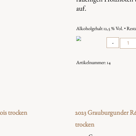
auf.
Alkoholgehalt 12,5 % Vol. • Restz
Quantity
-
Artikelnummer:
14
ois trocken
2023 Grauburgunder Ré
trocken