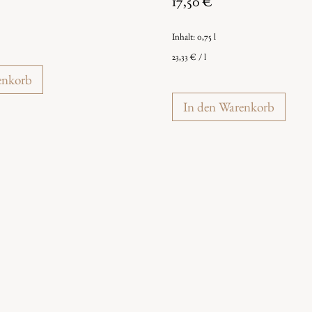
17,50
€
Inhalt: 0,75
l
23,33
€
/
l
enkorb
In den Warenkorb