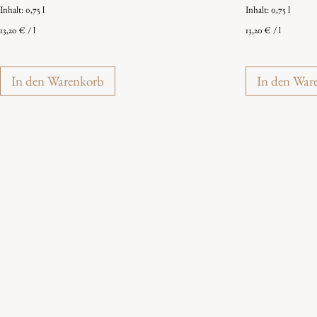
Inhalt: 0,75
l
Inhalt: 0,75
l
13,20
€
/
l
13,20
€
/
l
In den Warenkorb
In den War