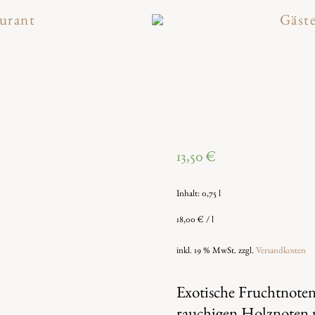
urant
Gäst
13,50
€
Inhalt: 0,75
l
18,00
€
/
l
inkl. 19 % MwSt.
zzgl.
Versandkosten
Exotische Fruchtnoten 
rauchigen Holznoten 