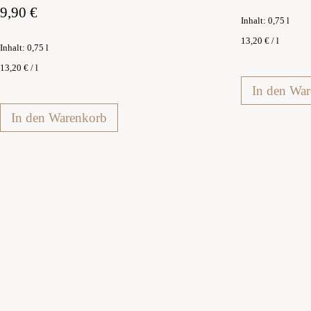
9,90
€
Inhalt: 0,75
l
13,20
€
/
l
Inhalt: 0,75
l
13,20
€
/
l
In den Wa
In den Warenkorb