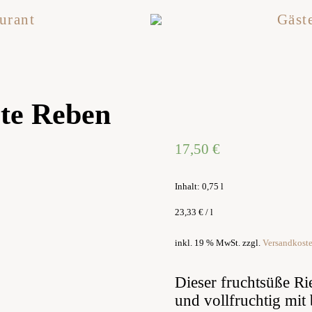
urant
Gäst
lte Reben
17,50
€
Inhalt: 0,75
l
23,33
€
/
l
inkl. 19 % MwSt.
zzgl.
Versandkost
Dieser fruchtsüße Rie
und vollfruchtig mit