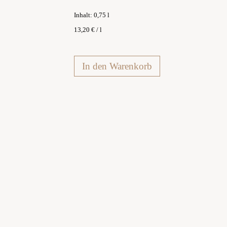
Inhalt: 0,75
l
13,20
€
/
l
In den Warenkorb